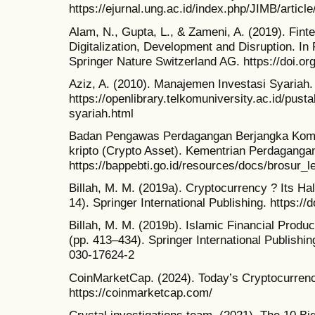
https://ejurnal.ung.ac.id/index.php/JIMB/articl
Alam, N., Gupta, L., & Zameni, A. (2019). Fint
Digitalization, Development and Disruption. In
Springer Nature Switzerland AG. https://doi.o
Aziz, A. (2010). Manajemen Investasi Syariah.
https://openlibrary.telkomuniversity.ac.id/pus
syariah.html
Badan Pengawas Perdagangan Berjangka Komod
kripto (Crypto Asset). Kementrian Perdagangan
https://bappebti.go.id/resources/docs/brosur_
Billah, M. M. (2019a). Cryptocurrency ? Its Hal
14). Springer International Publishing. https:/
Billah, M. M. (2019b). Islamic Financial Produc
(pp. 413–434). Springer International Publishin
030-17624-2
CoinMarketCap. (2024). Today’s Cryptocurren
https://coinmarketcap.com/
Crystal investigations team. (2021). The 10 Big