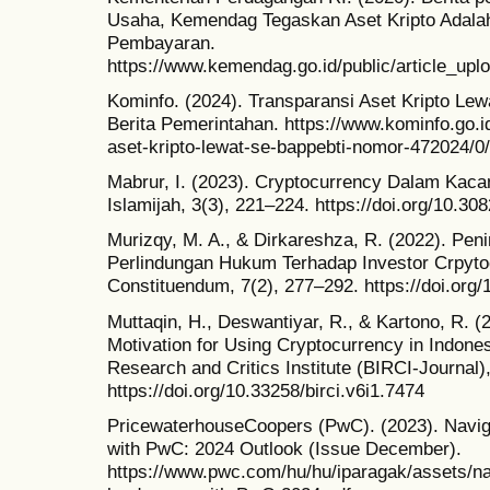
Usaha, Kemendag Tegaskan Aset Kripto Adalah
Pembayaran.
https://www.kemendag.go.id/public/articl
Kominfo. (2024). Transparansi Aset Kripto Le
Berita Pemerintahan. https://www.kominfo.go.id
aset-kripto-lewat-se-bappebti-nomor-472024/0/
Mabrur, I. (2023). Cryptocurrency Dalam Kac
Islamijah, 3(3), 221–224. https://doi.org/10.30
Murizqy, M. A., & Dirkareshza, R. (2022). P
Perlindungan Hukum Terhadap Investor Crpytoc
Constituendum, 7(2), 277–292. https://doi.org
Muttaqin, H., Deswantiyar, R., & Kartono, R. 
Motivation for Using Cryptocurrency in Indones
Research and Critics Institute (BIRCI-Journal)
https://doi.org/10.33258/birci.v6i1.7474
PricewaterhouseCoopers (PwC). (2023). Navig
with PwC: 2024 Outlook (Issue December).
https://www.pwc.com/hu/hu/iparagak/assets/nav