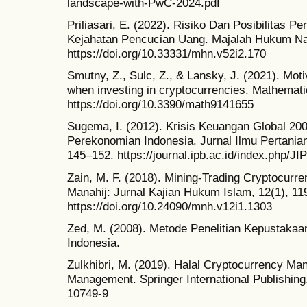
landscape-with-PwC-2024.pdf
Priliasari, E. (2022). Risiko Dan Posibilitas 
Kejahatan Pencucian Uang. Majalah Hukum Nas
https://doi.org/10.33331/mhn.v52i2.170
Smutny, Z., Sulc, Z., & Lansky, J. (2021). Moti
when investing in cryptocurrencies. Mathemati
https://doi.org/10.3390/math9141655
Sugema, I. (2012). Krisis Keuangan Global 20
Perekonomian Indonesia. Jurnal Ilmu Pertanian
145–152. https://journal.ipb.ac.id/index.php/JIP
Zain, M. F. (2018). Mining-Trading Cryptocurr
Manahij: Jurnal Kajian Hukum Islam, 12(1), 11
https://doi.org/10.24090/mnh.v12i1.1303
Zed, M. (2008). Metode Penelitian Kepustaka
Indonesia.
Zulkhibri, M. (2019). Halal Cryptocurrency Ma
Management. Springer International Publishing.
10749-9