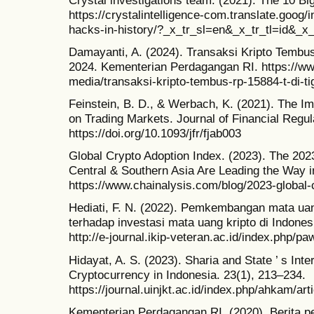
https://crystalintelligence-com.translate.goog/
hacks-in-history/?_x_tr_sl=en&_x_tr_tl=id&_x_
Damayanti, A. (2024). Transaksi Kripto Tembus
2024. Kementerian Perdagangan RI. https://ww
media/transaksi-kripto-tembus-rp-15884-t-di-t
Feinstein, B. D., & Werbach, K. (2021). The I
on Trading Markets. Journal of Financial Regula
https://doi.org/10.1093/jfr/fjab003
Global Crypto Adoption Index. (2023). The 202
Central & Southern Asia Are Leading the Way i
https://www.chainalysis.com/blog/2023-global-
Hediati, F. N. (2022). Pemkembangan mata ua
terhadap investasi mata uang kripto di Indones
http://e-journal.ikip-veteran.ac.id/index.php/pa
Hidayat, A. S. (2023). Sharia and State ’ s Inte
Cryptocurrency in Indonesia. 23(1), 213–234.
https://journal.uinjkt.ac.id/index.php/ahkam/a
Kementerian Perdagangan RI. (2020). Berita p