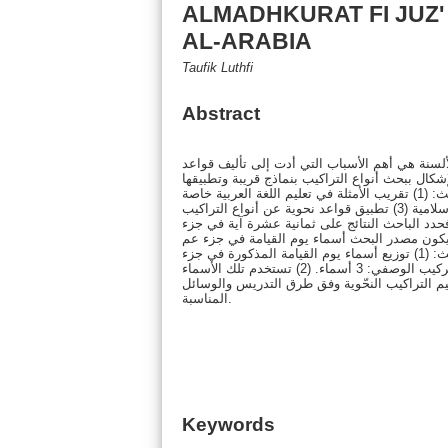
ALMADHKURAT FI JUZ' 
AL-ARABIA
Taufik Luthfi
Abstract
الألسنة هي أهم الأسباب التي أدت إلى تأليف قواعد
إشكال ببحث أنواع التراكيب بنماذج قريبة وتطبيقها
في عملية تعليم اللغة العربية لتكون وسيلة لدى الطلاب في تعليم اللغة العربية. وأهداف البحث: (1) تقريب الأمثلة في تعليم اللغة العربية خاصة
من ناحية القواعد والتنظيم. (2) توفير البحوث المتعلقة بالنصوص المناسبة في المدارس الإسلامية (3) تطبيق قواعد نحوية عن أنواع التراكيب
م وذكر يوم القيامة. فحدد الباحث النتائج على ثمانية عشرة آية في جزء
ويكون مصدر البحث أسماء يوم القيامة في جزء عم
والكتب اللغوية، يجمع هذه البيانات ثم تحليلها بإستخدام الطريقة الإستقرائية. ومن نتيجة البحث: (1) توزيع أسماء يوم القيامة المذكورة في جزء
عم إلى ثلاثة أقسام: ما يكون مفردا وليس مركبا: 4 أسماء، والتركيب الإضافي: 12 اسما، والتركيب الوصفي: 3 أسماء. (2) تستخدم تلك الأسماء
يق أسماء يوم القيامة في تعليم التراكيب النحّوية وفق طرق التدريس والوسائل
المناسبة.
Keywords