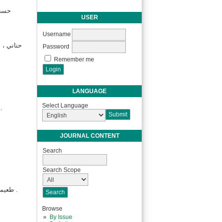
حسني
USER
Username
Password
Remember me
LANGUAGE
Select Language
سابري. 2008. طرق تعلم اللغة العربية: بين التقليدية والحديثة، في مجلة إنسانيا STAIN Purwokerto: Vol. 13، سبتمبر-ديسمبر 2008 م.
JOURNAL CONTENT
Search
Search Scope
طعيمة، رشدي أحمد. المهارات اللغوية، مستوياتها- تدريسها- صعوباتها، ملتزم الطبع والنشر دار الفكر العربي ، الطبعة الأولى1425 ه-2004 م .
Browse
By Issue