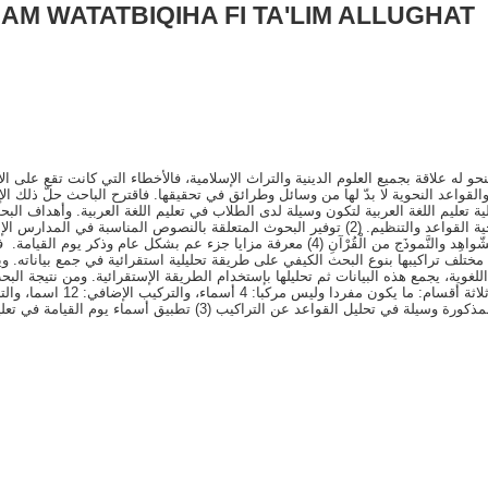
AM WATATBIQIHA FI TA'LIM ALLUGHAT
لنحو له علاقة بجميع العلوم الدينية والتراث الإسلامية، فالأخطاء التي كانت تقع على 
والقواعد النحوية لا بدّ لها من وسائل وطرائق في تحقيقها. فاقترح الباحث حلّ ذلك ال
بأخذ الشّواهِد والنَّموذَج من الْقُرْآنِ (4) معرفة مزايا جزء عم بشكل عا
ختلف تراكيبها بنوع البحث الكيفي على طريقة تحليلية استقرائية في جمع بياناته. 
المذكورة وسيلة في تحليل القواعد عن التراكيب (3) تطب