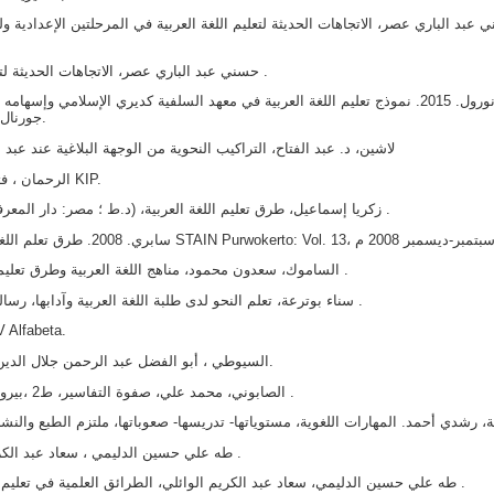
 عبد الباري عصر، الاتجاهات الحديثة لتعليم اللغة العربية في المرحلتين الإعدادية ول
حسني عبد الباري عصر، الاتجاهات الحديثة لتعليم اللغة العربية في المرحلتين الإعدادية ولثانوية .
حناني ، نورول. 2015. نموذج تعليم اللغة العربية في معهد السلفية كديري الإسلام
جورنال أوف رياليتي: المجلد. 13 ، لا. 1 يناير 2015: 81-96.
لاشين، د. عبد الفتاح، التراكيب النحوية من الوجهة البلاغية عند عبد
الرحمان ، فتح. 2015. منهجية تعليم اللغة العربية. مالانج: مدني KIP.
زكريا إسماعيل، طرق تعليم اللغة العربية، (د.ط ؛ مصر: دار المعرفة الجامعية ،ش قنال السويس الشاطبي، 2005م ) .
الساموك، سعدون محمود، مناهج اللغة العربية وطرق تعليمها ،،(ط1 عمان، الأردن: دار وائل للنشر ، 2005 م) .
سناء بوترعة، تعلم النحو لدى طلبة اللغة العربية وآدابها، رسالة ماجستير، غير منشورة ، جامعة سطيف، 2011 م .
سوجيونو. 2017. مناهج البحث النوعي. باندونغ
السيوطي ، أبو الفضل عبد الرحمن جلال الدين. (). الإتقان في علوم القرآن. القاهرة: مكتب مِير.
الصابوني، محمد علي، صفوة التفاسير، ط2 ،بيروت، دار القرآن الكريم. صحن، أحمد رسن (2015م) .
طه علي حسين الدليمي ، سعاد عبد الكريم الوائلي، اتجاهات حديثة في تعليم اللغة العربية .
طه علي حسين الدليمي، سعاد عبد الكريم الوائلي، الطرائق العلمية في تعليم اللغة العربية،( د.ط ؛ الأردن: دار الشروق، 2003م) .