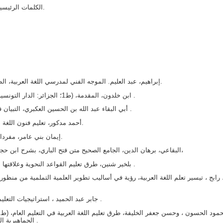
الكلمات الرئيسية: العلم النحو ، عملية تعليم اللغة العربية، جزء عمّ.
إبراهيم، عبد العليم. الموجه الفني لمدرسي اللغة العربية، الطبعة السابعة، دار المعارف بمصر 1381 ه- 1961 م.
ابن خلدون، المقدمة، (ط1؛ الجزائر: الدار التونسية للنشر المؤسسة الوطنية للكتاب، فيفري 1984م) .
أبي البقاء عبد الله بن الحسين العكبري، التبيان في إعراب القرآن، شركة القدس القاهرة، 2017 م .
أحمد مدكور، تعليم فنون اللغة العربية ، (د.ط؛ القاهرة: دار الفكر العربي، 2000م).
إيمان بني عامر، مفردات ألفاظ القرآن، ط3 ،دمشق، دار القلم. (2015م).
البقاعي، برهان الدين، الجامع الصحيح متن فتح الباري، بشرح ابن حجر (852 هـ)، ط1 ،مصر، دار مصر للطباعة. (1995م)،
بلخير شنين، طرق تعليم القواعد النحوية وعلاقتها بفكر ابن خلدون (مجلة الأثر، جامعة ورقلة،2012م ) .
 رابح ، تيسير تعلم اللغة العربية، رؤية في أساليب تطوير العلمية التملمية من منظو
جابر عبد الحميد ، استراتيجيات التعليم والتعلم،( ط1؛ القاهرة: دار الفكر العربي،1991م) .
الجماهيرية العربية الليبية الشعبية الاشتراكية العظمى، 1996م ) .